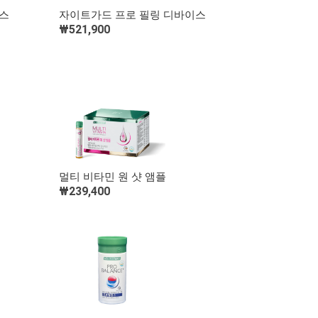
빠른 보기
스
자이트가드 프로 필링 디바이스
₩521,900
장바구니 담기
빠른 보기
멀티 비타민 원 샷 앰플
₩239,400
장바구니 담기