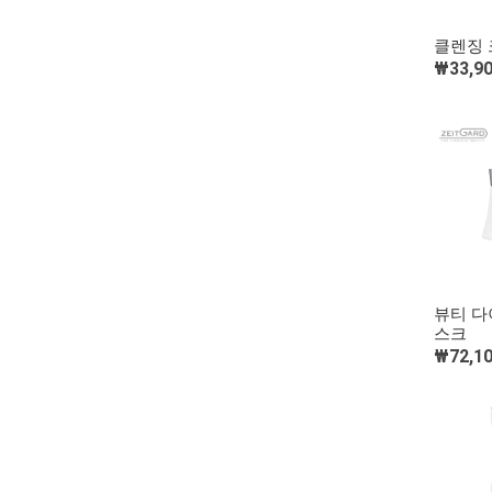
클렌징 
₩33,9
뷰티 다
스크
₩72,1