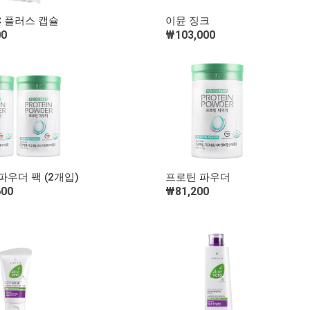
빠른 보기
빠른 보기
 플러스 캡슐
이뮨 징크
00
₩103,000
장바구니 담기
장바구니 담기
빠른 보기
빠른 보기
파우더 팩 (2개입)
프로틴 파우더
600
₩81,200
장바구니 담기
장바구니 담기