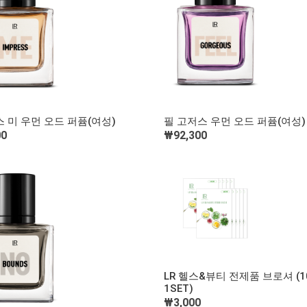
빠른 보기
빠른 보기
 미 우먼 오드 퍼퓸(여성)
필 고저스 우먼 오드 퍼퓸(여성)
00
₩92,300
장바구니 담기
장바구니 담기
빠른 보기
LR 헬스&뷰티 전제품 브로셔 (1
1SET)
장바구니 담기
₩3,000