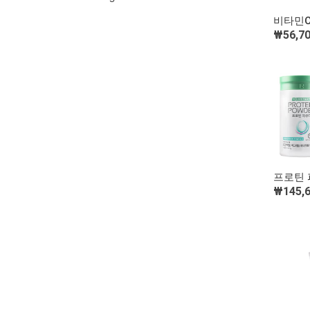
비타민C
₩56,7
프로틴 
₩145,