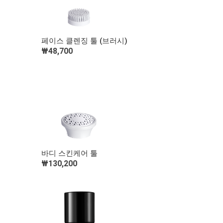
빠른 보기
페이스 클렌징 툴 (브러시)
₩48,700
장바구니 담기
빠른 보기
바디 스킨케어 툴
₩130,200
장바구니 담기