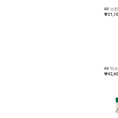
AV 스
₩21,1
AV 익
₩42,6