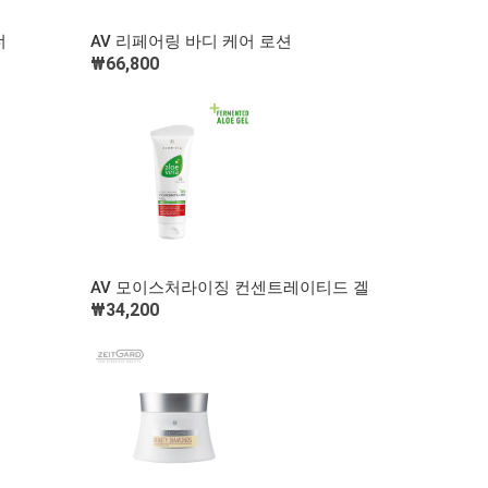
빠른 보기
너
AV 리페어링 바디 케어 로션
₩66,800
장바구니 담기
빠른 보기
AV 모이스처라이징 컨센트레이티드 겔
₩34,200
장바구니 담기