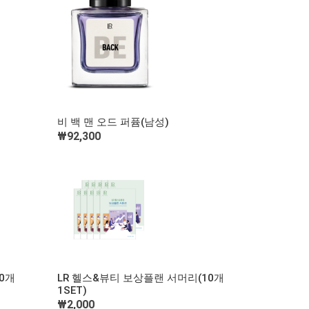
빠른 보기
비 백 맨 오드 퍼퓸(남성)
₩92,300
장바구니 담기
빠른 보기
0개
LR 헬스&뷰티 보상플랜 서머리(10개
1SET)
장바구니 담기
₩2,000