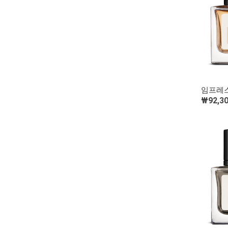
임프레스
₩92,3